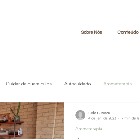
Sobre Nós
Conteúdo
Cuidar de quem cuida
Autocuidado
Aromaterapia
municação compassiva
Finitude
Meditação
Luto
Colo Cumaru
4 de jan. de 2023
7 min de l
Aromaterapia
nal
Autoconhecimento
Suicídio
Compaixão
B