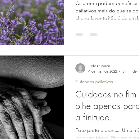
Os aroma podem beneficiar
paliativos mais do que se po
cheiro favorito? Será de um b
Colo Cumaru
4 de mai. de 2022
5 min de l
Cuidados paliativos
Cuidados no fim
olhe apenas par
a finitude.
Foto preto e branca. Uma m
de outro idoso. Passam a i