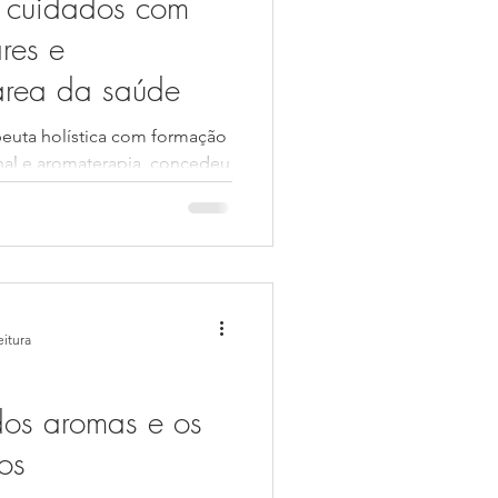
 cuidados com
ares e
 área da saúde
nal e aromaterapia, concedeu
eitura
dos aromas e os
os