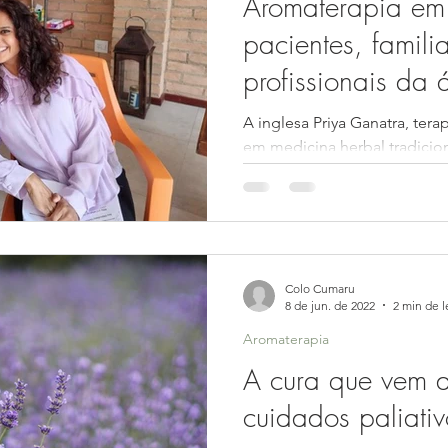
Aromaterapia em
pacientes, famili
profissionais da
A inglesa Priya Ganatra, terapeuta holística com formação
em medicina herbal tradicio
uma entrevista...
Colo Cumaru
8 de jun. de 2022
2 min de l
Aromaterapia
A cura que vem 
cuidados paliativ