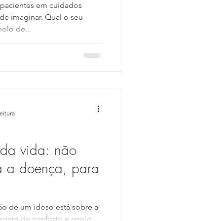
 pacientes em cuidados
de imaginar. Qual o seu
olo de...
eitura
 da vida: não
a a doença, para
ão de um idoso está sobre a
magem de conforto e apoio.