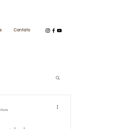
s
Contato
Música
Poesia
eitura
em-estar