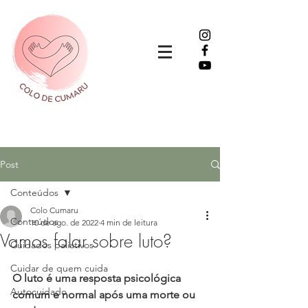
Post
Conteúdos
Colo Cumaru
Conteúdos
10 de ago. de 2022
4 min de leitura
Vamos falar sobre luto?
Cuidados paliativos
Cuidar de quem cuida
O luto é uma resposta psicológica 
Autocuidado
comum e normal após uma morte ou 