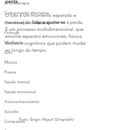
perda.
Aromaterapia
Comunicação alternativa
O luto é um momento esperado e 
inevitável de 
lidar e ajustar-se
 à perda. 
Comunicação compassiva
É um processo multidimensional, que 
Finitude
envolve aspectos emocionais, físicos, 
Meditação
sociais e cognitivos que podem mudar 
ao longo do tempo.
Luto
Música
Poesia
Saúde mental
Saúde emocional
Autoconhecimento
Suicídio
Foto: Engin Akyurt (Unsplash)
Compaixão