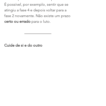
É possível, por exemplo, sentir que se 
atingiu a fase 4 e depois voltar para a 
fase 2 novamente. Não existe um prazo 
certo ou errado
 para o luto. 
Cuide de si e do outro
Por fim, gostaria de lembrar alguns 
cuidados importantes sobre como se 
relacionar com pessoas enlutadas e 
como 
cuidar de você
 em caso de 
vivências de luto. 
Valide a sua dor e a dor do outro.
O luto leva tempo! Não force as 
pessoas a se sentirem BEM 